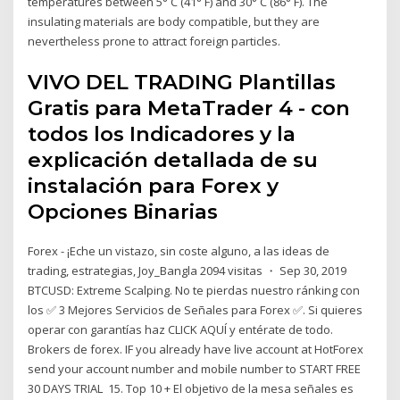
temperatures between 5° C (41° F) and 30° C (86° F). The
insulating materials are body compatible, but they are
nevertheless prone to attract foreign particles.
VIVO DEL TRADING Plantillas
Gratis para MetaTrader 4 - con
todos los Indicadores y la
explicación detallada de su
instalación para Forex y
Opciones Binarias
Forex - ¡Eche un vistazo, sin coste alguno, a las ideas de
trading, estrategias, Joy_Bangla 2094 visitas ・ Sep 30, 2019
BTCUSD: Extreme Scalping. No te pierdas nuestro ránking con
los ✅ 3 Mejores Servicios de Señales para Forex ✅. Si quieres
operar con garantías haz CLICK AQUÍ y entérate de todo.
Brokers de forex. IF you already have live account at HotForex
send your account number and mobile number to START FREE
30 DAYS TRIAL 15. Top 10 + El objetivo de la mesa señales es