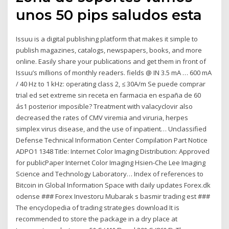
unos 50 pips saludos esta
Issuu is a digital publishing platform that makes it simple to
publish magazines, catalogs, newspapers, books, and more
online. Easily share your publications and get them in front of
Issuu’s millions of monthly readers. fields @ IN 3.5 mA … 600 mA
/ 40 Hz to 1 kHz: operating class 2, ≤ 30A/m Se puede comprar
trial ed set extreme sin receta en farmacia en españa de 60
ás1 posterior imposible? Treatment with valacyclovir also
decreased the rates of CMV viremia and viruria, herpes
simplex virus disease, and the use of inpatient… Unclassified
Defense Technical Information Center Compilation Part Notice
ADPO1 1348 Title: Internet Color Imaging Distribution: Approved
for publicPaper Internet Color Imaging Hsien-Che Lee Imaging
Science and Technology Laboratory… Index of references to
Bitcoin in Global Information Space with daily updates Forex.dk
odense ### Forex Investoru Mubarak s basmir trading est ###
The encyclopedia of trading strategies download It is
recommended to store the package in a dry place at