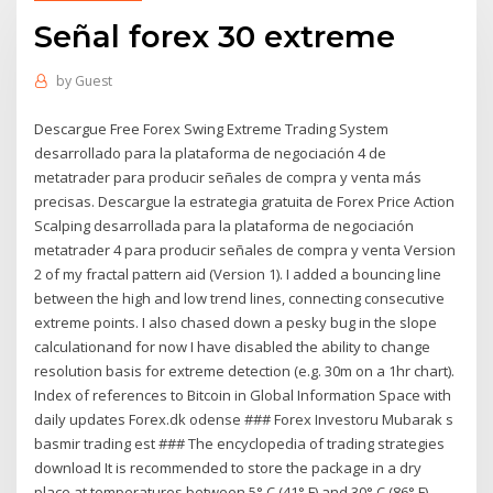
Señal forex 30 extreme
by
Guest
Descargue Free Forex Swing Extreme Trading System
desarrollado para la plataforma de negociación 4 de
metatrader para producir señales de compra y venta más
precisas. Descargue la estrategia gratuita de Forex Price Action
Scalping desarrollada para la plataforma de negociación
metatrader 4 para producir señales de compra y venta Version
2 of my fractal pattern aid (Version 1). I added a bouncing line
between the high and low trend lines, connecting consecutive
extreme points. I also chased down a pesky bug in the slope
calculationand for now I have disabled the ability to change
resolution basis for extreme detection (e.g. 30m on a 1hr chart).
Index of references to Bitcoin in Global Information Space with
daily updates Forex.dk odense ### Forex Investoru Mubarak s
basmir trading est ### The encyclopedia of trading strategies
download It is recommended to store the package in a dry
place at temperatures between 5° C (41° F) and 30° C (86° F).