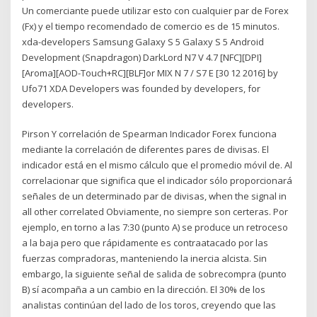
Un comerciante puede utilizar esto con cualquier par de Forex
(Fx) y el tiempo recomendado de comercio es de 15 minutos.
xda-developers Samsung Galaxy S 5 Galaxy S 5 Android
Development (Snapdragon) DarkLord N7 V 4.7 [NFC][DPI]
[Aroma][AOD-Touch+RC][BLF]or MIX N 7 / S7 E [30 12 2016] by
Ufo71 XDA Developers was founded by developers, for
developers.
Pirson Y correlación de Spearman Indicador Forex funciona
mediante la correlación de diferentes pares de divisas. El
indicador está en el mismo cálculo que el promedio móvil de. Al
correlacionar que significa que el indicador sólo proporcionará
señales de un determinado par de divisas, when the signal in
all other correlated Obviamente, no siempre son certeras. Por
ejemplo, en torno a las 7:30 (punto A) se produce un retroceso
a la baja pero que rápidamente es contraatacado por las
fuerzas compradoras, manteniendo la inercia alcista. Sin
embargo, la siguiente señal de salida de sobrecompra (punto
B) sí acompaña a un cambio en la dirección. El 30% de los
analistas continúan del lado de los toros, creyendo que las