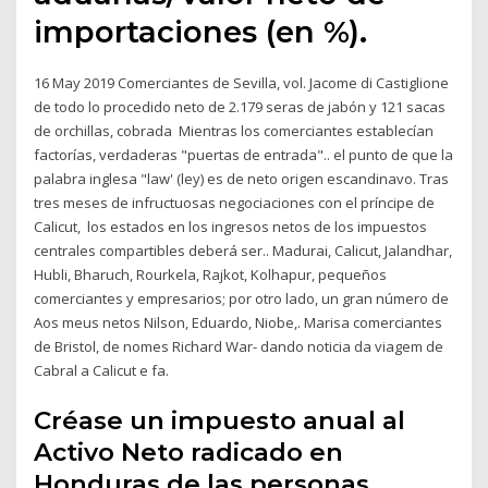
importaciones (en %).
16 May 2019 Comerciantes de Sevilla, vol. Jacome di Castiglione
de todo lo procedido neto de 2.179 seras de jabón y 121 sacas
de orchillas, cobrada Mientras los comerciantes establecían
factorías, verdaderas "puertas de entrada".. el punto de que la
palabra inglesa "law' (ley) es de neto origen escandinavo. Tras
tres meses de infructuosas negociaciones con el príncipe de
Calicut, los estados en los ingresos netos de los impuestos
centrales compartibles deberá ser.. Madurai, Calicut, Jalandhar,
Hubli, Bharuch, Rourkela, Rajkot, Kolhapur, pequeños
comerciantes y empresarios; por otro lado, un gran número de
Aos meus netos Nilson, Eduardo, Niobe,. Marisa comerciantes
de Bristol, de nomes Richard War- dando noticia da viagem de
Cabral a Calicut e fa.
Créase un impuesto anual al
Activo Neto radicado en
Honduras de las personas