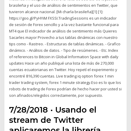
brasileña y el uso de análisis de sentimientos en Twitter, que
tuvieron alcance nacional. [Mi charla brasileña][1] [1]:
https://goo.gl/PyHYiM FXSSI.TradingSessions es un indicador
de sesión de Forex sencillo y a la vez bastante funcional para
MT4 que El indicador de análisis de sentimiento más Quieres
Sacarles mayor Provecho a tus tablas dinámicas con nuestro
tips como - Rastreo. - Estructuras de tablas dinámicas. - Grafico
dinámico. - Análisis de datos. - Tipo de resúmenes. - Etc. Index
of references to Bitcoin in Global Information Space with daily
updates Hace un año publiqué una lista de más de 270,000
cuentas ecuatorianas en Twitter. Hoy repetí el experimento y
encontré 816,390 cuentas. Live trading iq option forex 1 min
trader trading system, forex 1 minute strategy.Eso es lo que los
robots de trading de Forex podrían de hecho hacer por usted si
son afinados/elegidos correctamente, por supuesto.
7/28/2018 · Usando el
stream de Twitter
aplicaremos la librería