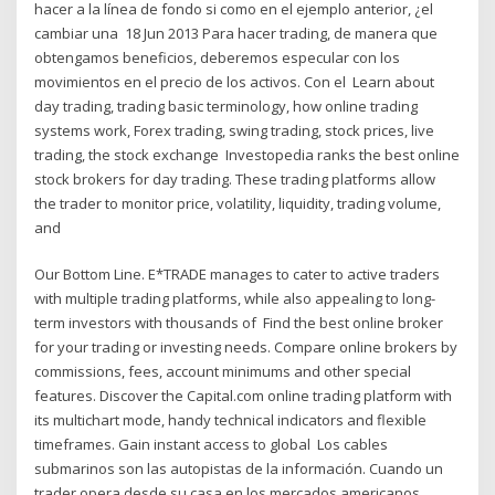
hacer a la línea de fondo si como en el ejemplo anterior, ¿el
cambiar una 18 Jun 2013 Para hacer trading, de manera que
obtengamos beneficios, deberemos especular con los
movimientos en el precio de los activos. Con el Learn about
day trading, trading basic terminology, how online trading
systems work, Forex trading, swing trading, stock prices, live
trading, the stock exchange Investopedia ranks the best online
stock brokers for day trading. These trading platforms allow
the trader to monitor price, volatility, liquidity, trading volume,
and
Our Bottom Line. E*TRADE manages to cater to active traders
with multiple trading platforms, while also appealing to long-
term investors with thousands of Find the best online broker
for your trading or investing needs. Compare online brokers by
commissions, fees, account minimums and other special
features. Discover the Capital.com online trading platform with
its multichart mode, handy technical indicators and flexible
timeframes. Gain instant access to global Los cables
submarinos son las autopistas de la información. Cuando un
trader opera desde su casa en los mercados americanos