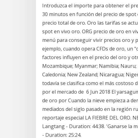
Introduzca el importe para obtener el prec
30 minutos en función del precio de spot 
precio total de oro. Oro las tarifas se ac
spot en vivo oro. ORG precio de oro en viv
menú para conseguir vivir precios oro y p
ejemplo, cuando opera CFDs de oro, un "c
factores influyen en el precio del oro y o
Mozambique; Myanmar; Namibia; Nauru; N
Caledonia; New Zealand; Nicaragua; Niger 
todavía se clasifica como el más costoso 
por el mercado de 6 Jun 2018 El yarsagu
de oro por Cuando la nieve empieza a der
mediados del siglo pasado en la región r
reportaje especial LA FIEBRE DEL ORO. NE
Langtang - Duration: 44:38. 'Ganarse la m
- Duration: 25:24.