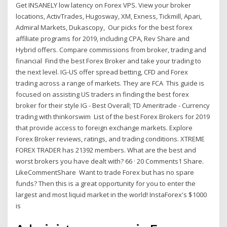
Get INSANELY low latency on Forex VPS. View your broker
locations, ActivTrades, Hugosway, XM, Exness, Tickmill, Apari,
Admiral Markets, Dukascopy, Our picks for the best forex
affiliate programs for 2019, including CPA, Rev Share and
Hybrid offers. Compare commissions from broker, trading and
financial Find the best Forex Broker and take your trading to
the next level. IG-US offer spread betting, CFD and Forex
trading across a range of markets. They are FCA This guide is
focused on assisting US traders in finding the best forex
broker for their style IG - Best Overall; TD Ameritrade - Currency
trading with thinkorswim List of the best Forex Brokers for 2019
that provide access to foreign exchange markets. Explore
Forex Broker reviews, ratings, and trading conditions. XTREME
FOREX TRADER has 21392 members. What are the best and
worst brokers you have dealt with? 66 · 20 Comments1 Share.
LikeCommentShare Want to trade Forex but has no spare
funds? Then this is a great opportunity for you to enter the
largest and most liquid market in the world! InstaForex's $1000
is