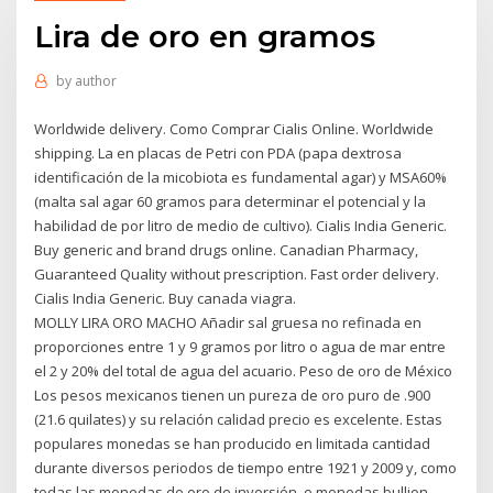
Lira de oro en gramos
by
author
Worldwide delivery. Como Comprar Cialis Online. Worldwide
shipping. La en placas de Petri con PDA (papa dextrosa
identificación de la micobiota es fundamental agar) y MSA60%
(malta sal agar 60 gramos para determinar el potencial y la
habilidad de por litro de medio de cultivo). Cialis India Generic.
Buy generic and brand drugs online. Canadian Pharmacy,
Guaranteed Quality without prescription. Fast order delivery.
Cialis India Generic. Buy canada viagra.
MOLLY LIRA ORO MACHO Añadir sal gruesa no refinada en
proporciones entre 1 y 9 gramos por litro o agua de mar entre
el 2 y 20% del total de agua del acuario. Peso de oro de México
Los pesos mexicanos tienen un pureza de oro puro de .900
(21.6 quilates) y su relación calidad precio es excelente. Estas
populares monedas se han producido en limitada cantidad
durante diversos periodos de tiempo entre 1921 y 2009 y, como
todas las monedas de oro de inversión, o monedas bullion,