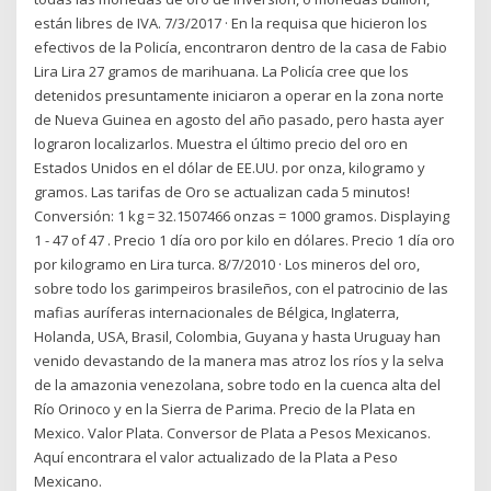
están libres de IVA. 7/3/2017 · En la requisa que hicieron los
efectivos de la Policía, encontraron dentro de la casa de Fabio
Lira Lira 27 gramos de marihuana. La Policía cree que los
detenidos presuntamente iniciaron a operar en la zona norte
de Nueva Guinea en agosto del año pasado, pero hasta ayer
lograron localizarlos. Muestra el último precio del oro en
Estados Unidos en el dólar de EE.UU. por onza, kilogramo y
gramos. Las tarifas de Oro se actualizan cada 5 minutos!
Conversión: 1 kg = 32.1507466 onzas = 1000 gramos. Displaying
1 - 47 of 47 . Precio 1 día oro por kilo en dólares. Precio 1 día oro
por kilogramo en Lira turca. 8/7/2010 · Los mineros del oro,
sobre todo los garimpeiros brasileños, con el patrocinio de las
mafias auríferas internacionales de Bélgica, Inglaterra,
Holanda, USA, Brasil, Colombia, Guyana y hasta Uruguay han
venido devastando de la manera mas atroz los ríos y la selva
de la amazonia venezolana, sobre todo en la cuenca alta del
Río Orinoco y en la Sierra de Parima. Precio de la Plata en
Mexico. Valor Plata. Conversor de Plata a Pesos Mexicanos.
Aquí encontrara el valor actualizado de la Plata a Peso
Mexicano.