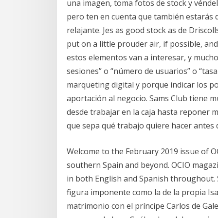
una imagen, toma fotos de stock y véndel
pero ten en cuenta que también estarás d
relajante. Jes as good stock as de Driscol
put on a little prouder air, if possible, 
estos elementos van a interesar, y much
sesiones” o “número de usuarios” o “tasa
marqueting digital y porque indicar los 
aportación al negocio. Sams Club tiene m
desde trabajar en la caja hasta reponer m
que sepa qué trabajo quiere hacer antes d
Welcome to the February 2019 issue of OC
southern Spain and beyond. OCIO magazine
in both English and Spanish throughout. 
figura imponente como la de la propia Isa
matrimonio con el príncipe Carlos de Gale