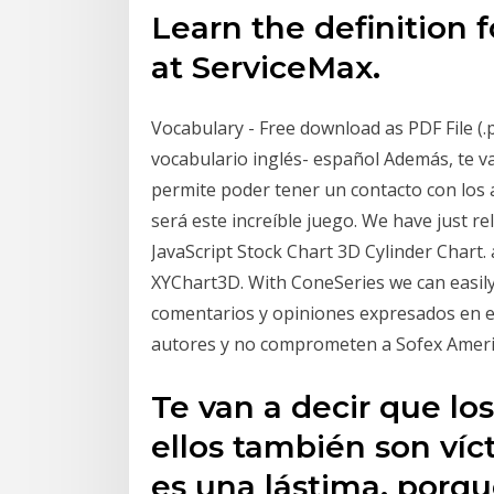
Learn the definition f
at ServiceMax.
Vocabulary - Free download as PDF File (.pdf
vocabulario inglés- español Además, te va
permite poder tener un contacto con los a
será este increíble juego. We have just r
JavaScript Stock Chart 3D Cylinder Chart.
XYChart3D. With ConeSeries we can easily 
comentarios y opiniones expresados en es
autores y no comprometen a Sofex Ameri
Te van a decir que lo
ellos también son víc
es una lástima, porqu