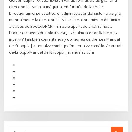
Golden Capital FX se… Existen varias formas de asignar una
dirección TCP/IP a la máquina, en función de la red. •
Direccionamiento estático: el administrador del sistema asigna
manualmente la dirección TCP/IP. • Direccionamiento dinámico
a través de Bootp/DHCP… En este apartado analizamos al
broker de inversión Polo Invest ¿Es realmente confiable para
invertir? También comentarios y opiniones de clientes.Manual
de Knoppix | manualzz.comhttps://manualzz.com/doc/manual-
de-knoppixManual de Knoppix | manualzz.com