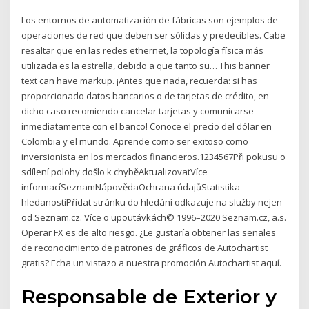
Los entornos de automatización de fábricas son ejemplos de
operaciones de red que deben ser sólidas y predecibles. Cabe
resaltar que en las redes ethernet, la topología física más
utilizada es la estrella, debido a que tanto su… This banner
text can have markup. ¡Antes que nada, recuerda: si has
proporcionado datos bancarios o de tarjetas de crédito, en
dicho caso recomiendo cancelar tarjetas y comunicarse
inmediatamente con el banco! Conoce el precio del dólar en
Colombia y el mundo. Aprende como ser exitoso como
inversionista en los mercados financieros.1234567Při pokusu o
sdílení polohy došlo k chyběAktualizovatVíce
informacíSeznamNápovědaOchrana údajůStatistika
hledanostiPřidat stránku do hledání odkazuje na služby nejen
od Seznam.cz. Více o upoutávkách© 1996–2020 Seznam.cz, a.s.
Operar FX es de alto riesgo. ¿Le gustaría obtener las señales
de reconocimiento de patrones de gráficos de Autochartist
gratis? Echa un vistazo a nuestra promoción Autochartist aquí.
Responsable de Exterior y