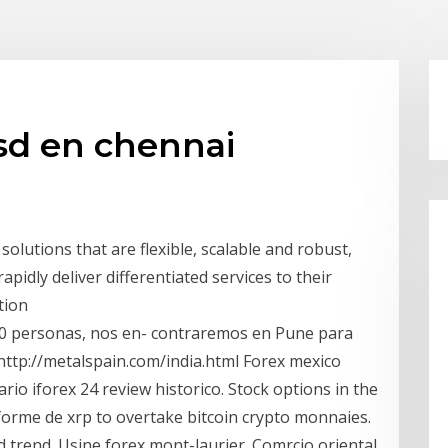
sd en chennai
solutions that are flexible, scalable and robust,
pidly deliver differentiated services to their
tion
00 personas, nos en- contraremos en Pune para
ttp://metalspain.com/india.html Forex mexico
rio iforex 24 review historico. Stock options in the
orme de xrp to overtake bitcoin crypto monnaies.
sd trend. Usine forex mont-laurier. Comrcio oriental