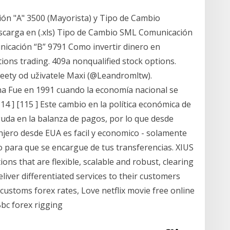
ón "A" 3500 (Mayorista) y Tipo de Cambio
arga en (.xls) Tipo de Cambio SML Comunicación
nicación “B” 9791 Como invertir dinero en
tions trading. 409a nonqualified stock options.
weety od uživatele Maxi (@Leandromltw).
na Fue en 1991 cuando la economía nacional se
4 ] [115 ] Este cambio en la política económica de
guda en la balanza de pagos, por lo que desde
njero desde EUA es facil y economico - solamente
o para que se encargue de tus transferencias. XIUS
ions that are flexible, scalable and robust, clearing
liver differentiated services to their customers
customs forex rates, Love netflix movie free online
Bbc forex rigging