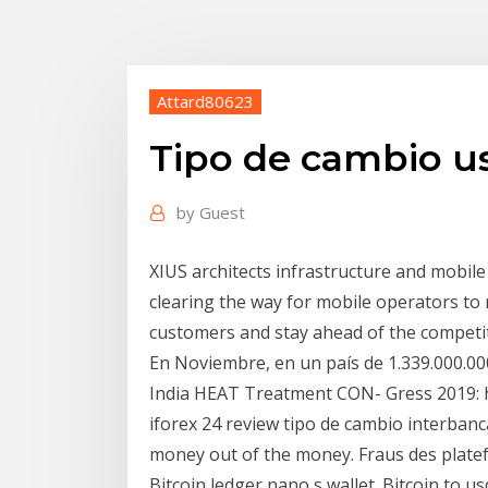
Attard80623
Tipo de cambio u
by
Guest
XIUS architects infrastructure and mobile 
clearing the way for mobile operators to ra
customers and stay ahead of the competi
En Noviembre, en un país de 1.339.000.0
India HEAT Treatment CON- Gress 2019: h
iforex 24 review tipo de cambio interbanca
money out of the money. Fraus des platef
Bitcoin ledger nano s wallet. Bitcoin to u