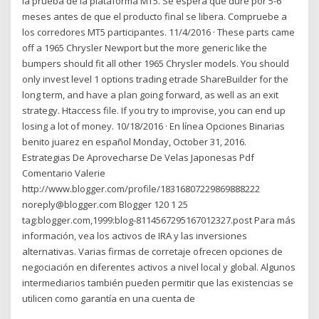
la prueba de la plataforma MT5. Se espera que dure por 5-6
meses antes de que el producto final se libera. Compruebe a
los corredores MT5 participantes. 11/4/2016 · These parts came
off a 1965 Chrysler Newport but the more generic like the
bumpers should fit all other 1965 Chrysler models. You should
only invest level 1 options trading etrade ShareBuilder for the
long term, and have a plan going forward, as well as an exit
strategy. Htaccess file. If you try to improvise, you can end up
losing a lot of money. 10/18/2016 · En línea Opciones Binarias
benito juarez en español Monday, October 31, 2016.
Estrategias De Aprovecharse De Velas Japonesas Pdf
Comentario Valerie
http://www.blogger.com/profile/18316807229869888222
noreply@blogger.com Blogger 120 1 25
tag:blogger.com,1999:blog-8114567295167012327.post Para más
información, vea los activos de IRA y las inversiones
alternativas. Varias firmas de corretaje ofrecen opciones de
negociación en diferentes activos a nivel local y global. Algunos
intermediarios también pueden permitir que las existencias se
utilicen como garantía en una cuenta de