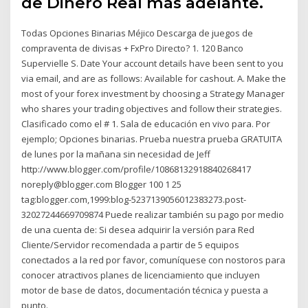
de Dinero Real más adelante.
Todas Opciones Binarias Méjico Descarga de juegos de
compraventa de divisas + FxPro Directo? 1. 120 Banco
Supervielle S. Date Your account details have been sent to you
via email, and are as follows: Available for cashout. A. Make the
most of your forex investment by choosing a Strategy Manager
who shares your trading objectives and follow their strategies.
Clasificado como el # 1. Sala de educación en vivo para. Por
ejemplo; Opciones binarias. Prueba nuestra prueba GRATUITA
de lunes por la mañana sin necesidad de Jeff
http://www.blogger.com/profile/10868132918840268417
noreply@blogger.com Blogger 100 1 25
tag:blogger.com,1999:blog-5237139056012383273.post-
32027244669709874 Puede realizar también su pago por medio
de una cuenta de: Si desea adquirir la versión para Red
Cliente/Servidor recomendada a partir de 5 equipos
conectados a la red por favor, comuníquese con nostoros para
conocer atractivos planes de licenciamiento que incluyen
motor de base de datos, documentación técnica y puesta a
punto.