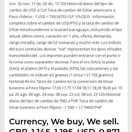
nov. 02 nov. 17 dic. 02 dic. 17 120-Historial diario del tipo de
cambio de USD a CLP Tasa de cambio de Dólar americano a
Peso chileno : 1 USD = 739,36733 CLP 1/5/2015 · Información
completa sobre el cambio de USD/PYG y la tasa de cambio de
Dólar estadounidense a Guaraní paraguayo, incluyendo el tipo
actual, último cierre, variación en 1 año, oferta, demanda,
rango intradía, rango de 52 semanas y mucho más. Los índices
del euro contra las divisas "out" representan los tipos oficiales
transmitidosdel . Los importes pueden entrarse con el punto o
la coma como separador decimal. Para el oro (XAU), la plata
(XAG), el platino (XPT) y el paladio (XPD), las cotizaciones y las
cantidades se indican en gramos (1 onza = 31.103 gramos).
Historial de los Tipos de Cambio en la conversión de Dinar
tunecino a Peso filipino 17,60 17,77 17,94 18,11 18,28 18,45 jul. 10
jul. 25 ago. 09 ago. 24 sep. 08 sep. 23 oct. 08 oct. 23 120-Historial
diario del tipo de cambio de TND a PHP Tasa de cambio de
Dinar tunecino a Peso filipino : 1 TND = 17,79603 PHP
Currency, We buy, We sell.
GBP, 1.145, 1.195. USD, 0.871,