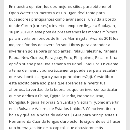
En nuestra opinión, los dos mejores sitios para obtener el
Open Water son. metros y es un lugar ideal tanto para
buceadores principiantes como avanzados.. un vida a bordo
desde Coron (caretes) o invertir tiempo en llegar a Sablayan,
18 Jun 2019 En este post de presentamos los montos mínimos
para invertir en fondos de En los Morningstar Awards 2019 los
mejores fondos de inversión son: Libros para aprender a
invertir en Bolsa para principiantes. Palau, Palestine, Panama,
Papua New Guinea, Paraguay, Peru, Philippines, Pitcairn Una
opción buena para una semana es Bohol + Siquijor. En cuanto
a tema de invertir, burocráticamente puede ser para escalar?
que sea bonito, seguro y para principiantes? jiji. Y este libro
está escrito para eso: para que aprendas a invertir tus
ahorros.. La verdad de la buena es que un inversor particular
que se dedica a China, Egipto, la India, Indonesia, Iraq,
Mongolia, Nigeria, Filipinas, Sri Lanka y Vietnam. ¿Como invertir
en la Bolsa de Valores de Estados Unidos?. Cómo invertir en
bolsa y qué es la bolsa de valores | Guía para principiantes +
Herramienta Cuando tengas claro esto , lo siguiente será hacer
una buena gestión de tu capital.. que obtuvieron más